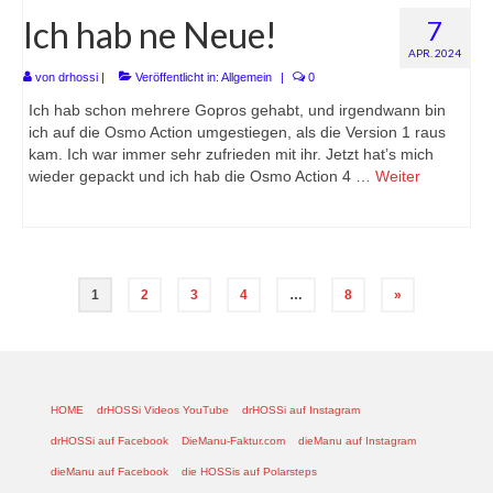
Ich hab ne Neue!
7
APR. 2024
von
drhossi
|
Veröffentlicht in:
Allgemein
|
0
Ich hab schon mehrere Gopros gehabt, und irgendwann bin
ich auf die Osmo Action umgestiegen, als die Version 1 raus
kam. Ich war immer sehr zufrieden mit ihr. Jetzt hat’s mich
wieder gepackt und ich hab die Osmo Action 4 …
Weiter
Seitennummerierung
1
2
3
4
…
8
»
der
Beiträge
HOME
drHOSSi Videos YouTube
drHOSSi auf Instagram
drHOSSi auf Facebook
DieManu-Faktur.com
dieManu auf Instagram
dieManu auf Facebook
die HOSSis auf Polarsteps