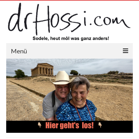
Menü
HOME
drHOSSi Videos YouTube
drHOSSi auf Instagram
drHOSSi auf Facebook
DieManu-Faktur.com
dieManu auf Instagram