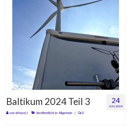
Baltikum 2024 Teil 3
24
JULI 2024
von
drhossi
|
Veröffentlicht in:
Allgemein
|
0