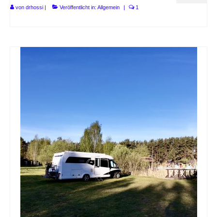
von
drhossi
|
Veröffentlicht in:
Allgemein
|
1