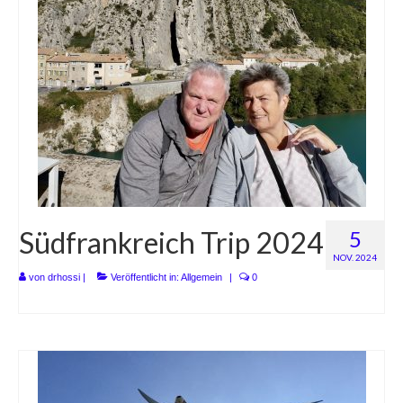
Südfrankreich Trip 2024
5
NOV. 2024
von
drhossi
|
Veröffentlicht in:
Allgemein
|
0